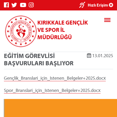
Hızlı Erişim
KIRIKKALE GENÇLİK
VE SPOR İL
MÜDÜRLÜĞÜ
EĞİTİM GÖREVLİSİ
13.01.2025
BAŞVURULARI BAŞLIYOR
Gençlik_Branslari_için_Istenen_Belgeler+2025.docx
Genç Bilgi Sistemi
Spor_Branslari_için_Istenen_Belgeler+2025.docx