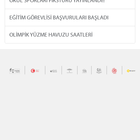
OKUL SPORLARI FİKSTÜRÜ YAYINLANDI!!
EĞİTİM GÖREVLİSİ BAŞVURULARI BAŞLADI
OLİMPİK YÜZME HAVUZU SAATLERİ