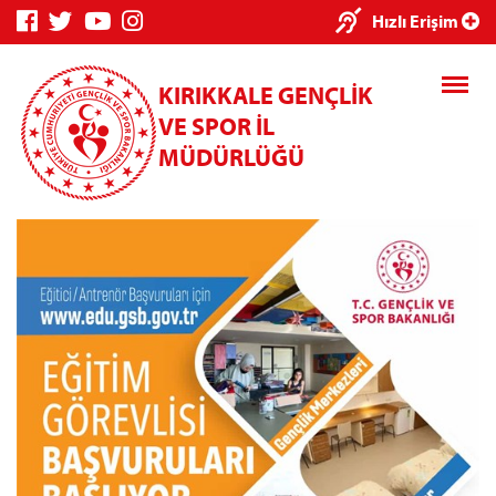
Hızlı Erişim
KIRIKKALE GENÇLİK
VE SPOR İL
MÜDÜRLÜĞÜ
Genç Bilgi Sistemi