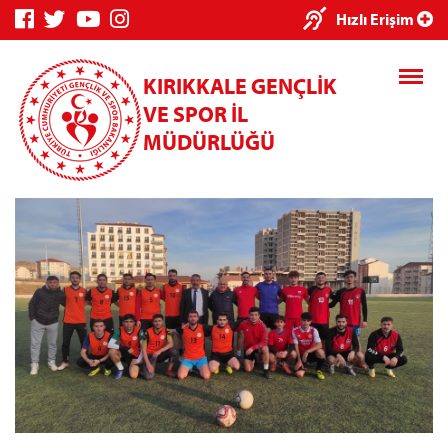
×
Hızlı Erişim
KIRIKKALE GENÇLİK
VE SPOR İL
MÜDÜRLÜĞÜ
Genç Bilgi
Spor Bilgi
Kredi/Yurt
Sistemi
Sistemi
İşlemleri
Kredi/Yurt E-
Ödeme