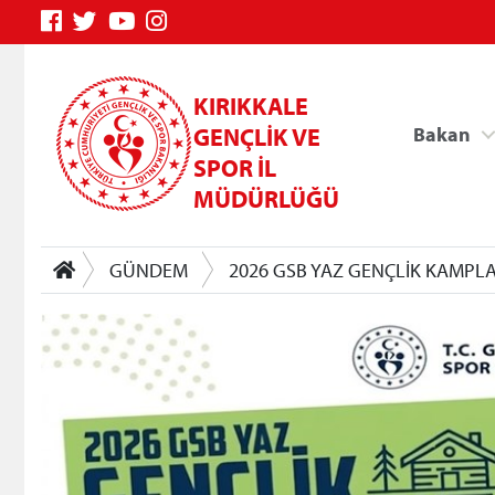
KIRIKKALE
GENÇLİK VE
Bakan
SPOR İL
MÜDÜRLÜĞÜ
GÜNDEM
2026 GSB YAZ GENÇLİK KAMPL
Genç Bilgi Sistemi