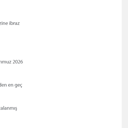
zine ibraz
Temmuz 2026
nden en geç
zalanmış