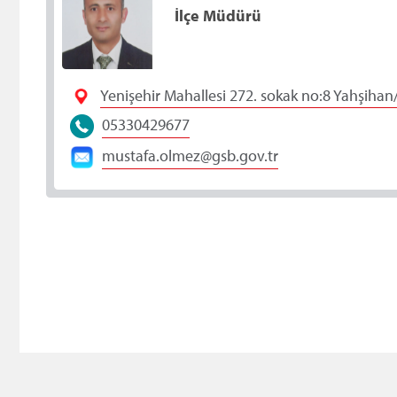
İlçe Müdürü
Yenişehir Mahallesi 272. sokak no:8 Yahşihan/
05330429677
mustafa.olmez@gsb.gov.tr