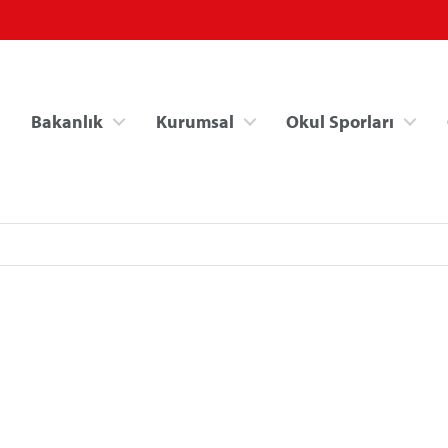
Bakanlık
Kurumsal
Okul Sporları
Spor Bilgi Sistemi
Kredi/Yurt İşlemle