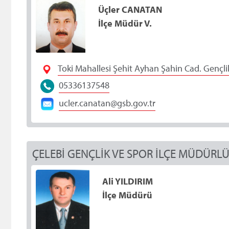
Üçler CANATAN
İlçe Müdür V.
Toki Mahallesi Şehit Ayhan Şahin Cad. Gençlik
05336137548
ucler.canatan@gsb.gov.tr
ÇELEBİ GENÇLİK VE SPOR İLÇE MÜDÜRL
Ali YILDIRIM
İlçe Müdürü