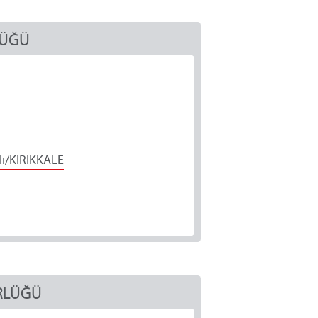
LÜĞÜ
lı/KIRIKKALE
ÜRLÜĞÜ