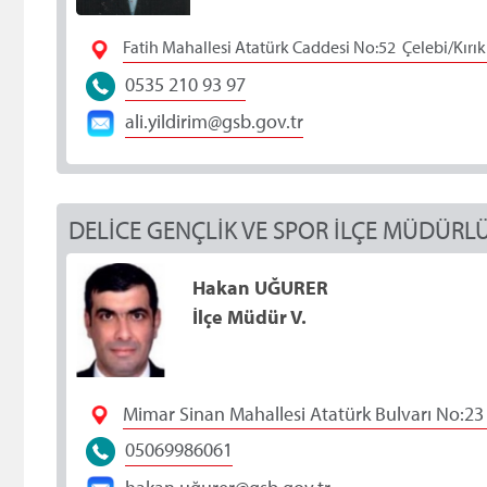
Fatih Mahallesi Atatürk Caddesi No:52 Çelebi/Kırı
0535 210 93 97
ali.yildirim@gsb.gov.tr
DELİCE GENÇLİK VE SPOR İLÇE MÜDÜRL
Hakan UĞURER
İlçe Müdür V.
Mimar Sinan Mahallesi Atatürk Bulvarı No:23 
05069986061