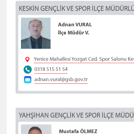
KESKİN GENÇLİK VE SPOR İLÇE MÜDÜRL
Adnan VURAL
İlçe Müdür V.
Yenice Mahallesi Yozgat Cad. Spor Salonu Kes
0318 515 51 54
adnan.vural@gsb.gov.tr
YAHŞİHAN GENÇLİK VE SPOR İLÇE MÜD
Mustafa ÖLMEZ