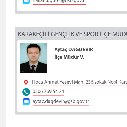
hakan.uğurer@gsb.gov.tr
KARAKEÇİLİ GENÇLİK VE SPOR İLÇE MÜ
Aytaç DAĞDEVİR
İlçe Müdür V.
Hoca Ahmet Yesevi Mah. 236.sokak No:4 Karak
0506 769 54 24
aytac.dagdevir@gsb.gov.tr