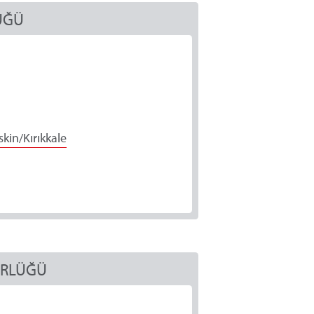
ÜĞÜ
kin/Kırıkkale
ÜRLÜĞÜ