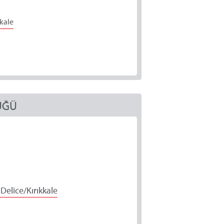
kkale
ÜĞÜ
Delice/Kırıkkale