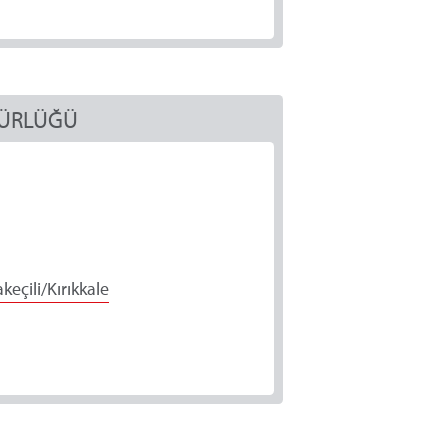
DÜRLÜĞÜ
eçili/Kırıkkale