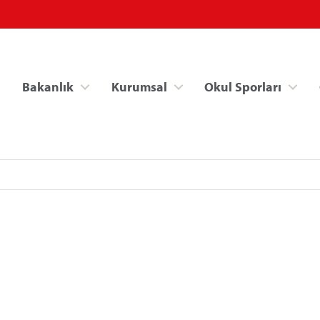
Bakanlık
Kurumsal
Okul Sporları
Spor Bilgi Sistemi
Kredi/Yurt İşlemle