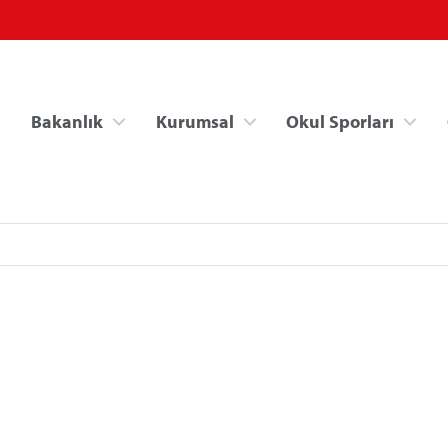
Bakanlık
Kurumsal
Okul Sporları
Spor Bilgi Sistemi
Kredi/Yurt İşlemle