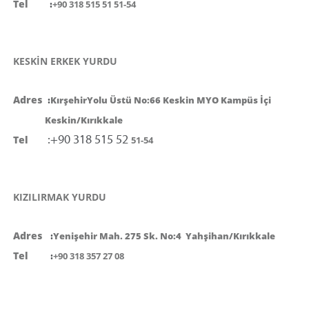
Tel
:
+90 318 515 51 51-54
KESKİN ERKEK YURDU
Adres
:
KırşehirYolu Üstü No:66 Keskin MYO Kampüs İçi
Keskin/Kırıkkale
:+90 318 515 52
Tel
51-54
KIZILIRMAK YURDU
Adres
:
Yenişehir Mah. 275 Sk. No:4 Yahşihan/Kırıkkale
Tel
:
+90 318 357 27 08