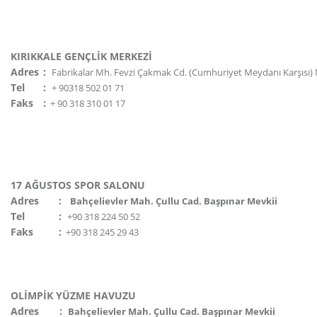
KIRIKKALE GENÇLİK MERKEZİ
Adres
:
Fabrikalar Mh. Fevzi Çakmak Cd. (Cumhuriyet Meydanı Karşısı) 
Tel
:
+ 90318 502 01 71
Faks
:
+ 90 318 310 01 17
17 AĞUSTOS SPOR SALONU
Adres
:
Bahçelievler Mah. Çullu Cad. Başpınar Mevkii
Tel
:
+90 318 224 50 52
Faks
:
+90 318 245 29 43
OLİMPİK YÜZME HAVUZU
Adres
:
Bahçelievler Mah. Çullu Cad. Başpınar Mevkii