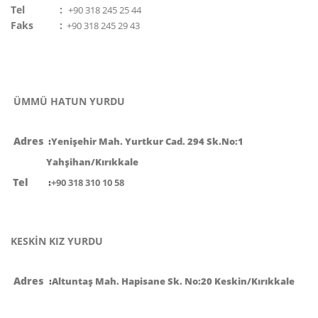
Tel
:
+90 318 245 25 44
Faks
:
+90 318 245 29 43
ÜMMÜ HATUN YURDU
Adres
:
Yenişehir Mah. Yurtkur Cad. 294 Sk.No:1
Yahşihan/Kırıkkale
Tel
:
+90 318 310 10 58
KESKİN KIZ YURDU
Adres
:
Altuntaş Mah. Hapisane Sk. No:20 Keskin/Kırıkkale