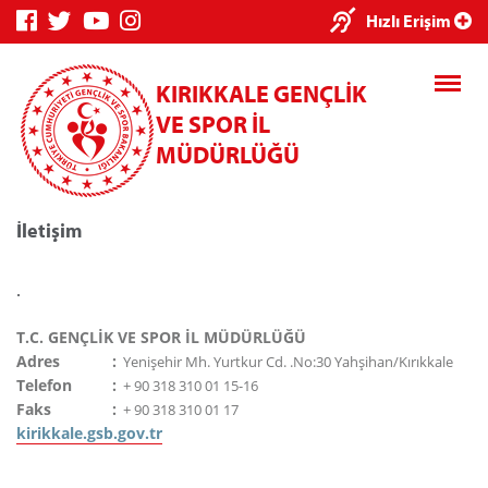
Hızlı Erişim
KIRIKKALE GENÇLİK
VE SPOR İL
MÜDÜRLÜĞÜ
İletişim
Genç Bilgi Sistemi
Spor Bilgi Sistemi
.
T.C. GENÇLİK VE SPOR İL MÜDÜRLÜĞÜ
Adres
:
Yenişehir Mh. Yurtkur Cd. .No:30 Yahşihan/Kırıkkale
Telefon
:
+ 90 318 310 01 15-16
Faks
:
+ 90 318 310 01 17
Kredi/Yurt E-Ödeme
kirikkale.gsb.gov.tr